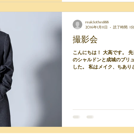
realclothes888
2016年1月11日
読了時間: 1
撮影会
こんにちは！ 大高です。 
のシャルドンと成城のブリ
した。 私はメイク、ちあり
上着とファーはちありさんの
撮影をしました。...