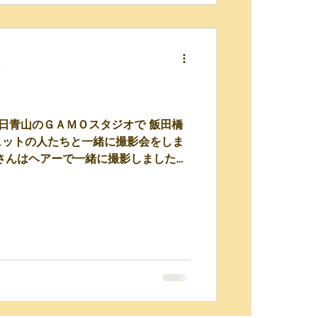
分
先日青山のＧＡＭＯスタジオで 飯田橋
ュットの人たちと一緒に撮影会をしま
さんはヘアーで一緒に撮影しました。
私物です いくつかパターンを変えて