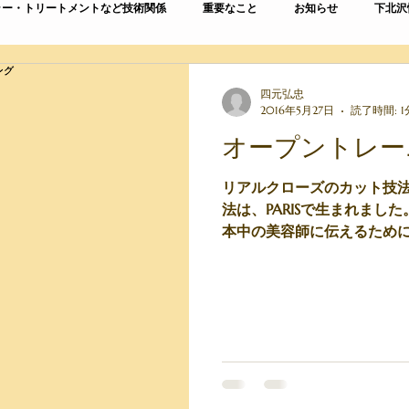
ラー・トリートメントなど技術関係
重要なこと
お知らせ
下北沢
四元弘忠
2016年5月27日
読了時間: 1
オープントレー
リアルクローズのカット技法
法は、PARISで生まれまし
本中の美容師に伝えるために
妹店HILOから平田さんた
た。