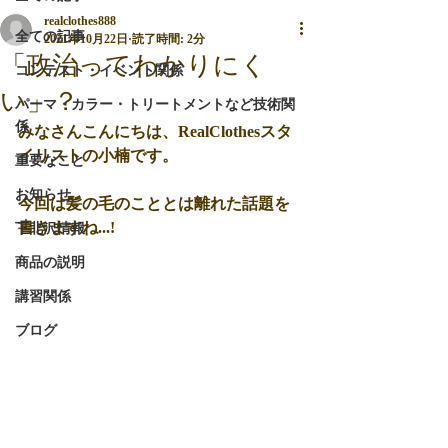
realclothes888
全ての記事
2021年10月22日
読了時間: 2分
「政治ってわかりにく
コンテスト・イベント関係
い」？
パーマ・カラー・トリートメントなど技術関
係
みなさんこんにちは、RealClothesスタ
イリストの小楠です。
重要なこと
お知らせ
今回は髪の毛のこととは離れた話題を
書きますね...!
下北沢情報
商品の説明
講習関係
ブログ