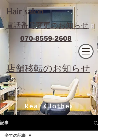
​Hair salon
電話番号変更のお知らせ
070-8559-2608
エフィラージュカット
​店舗移転のお知らせ
Real Clothes
記事
全ての記事