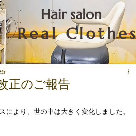
​Hair salon
Real Clothe
リートメントなど技術関係
重要なこと
お知らせ
下北沢情報
2分
改正のご報告
スにより、世の中は大きく変化しました。