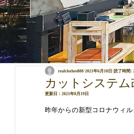
全ての記事
コンテスト・イベント関係
パーマ・カラー・ト
realclothes888
2021年6月18日
読了時間: 
商品の説明
講習関係
ブログ
カットシステム
更新日：
2021年8月19日
昨年からの新型コロナウィル