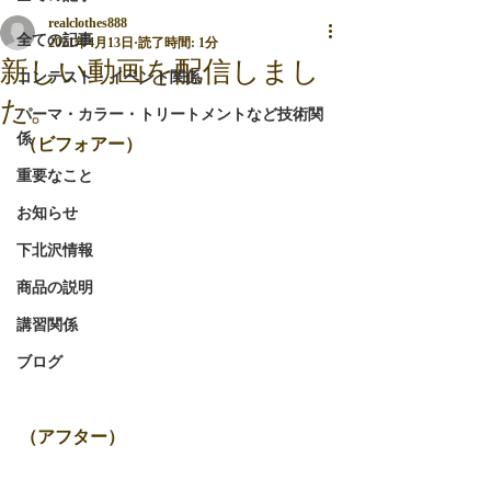
realclothes888
全ての記事
2021年4月13日
読了時間: 1分
新しい動画を配信しまし
コンテスト・イベント関係
た。
パーマ・カラー・トリートメントなど技術関
係
（ビフォアー）
重要なこと
お知らせ
下北沢情報
商品の説明
講習関係
ブログ
（アフター）