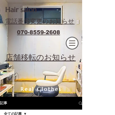
​Hair salon
電話番号変更のお知らせ
070-8559-2608
エフィラージュカット
​店舗移転のお知らせ
Real Clothes
記事
全ての記事