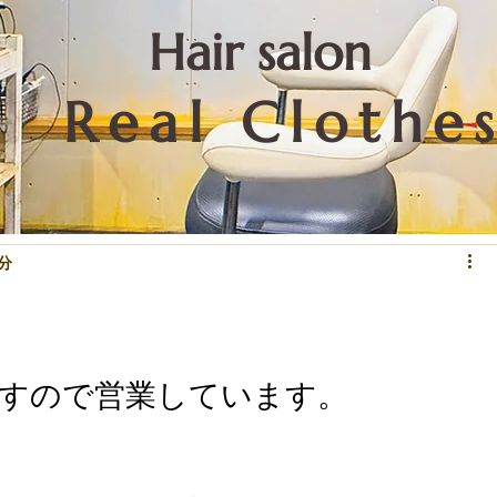
​Hair salon
Real Clothe
リートメントなど技術関係
重要なこと
お知らせ
下北沢情報
1分
ですので営業しています。