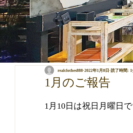
全ての記事
コンテスト・イベント関係
パーマ・カラー・ト
realclothes888
2022年1月8日
読了時間: 
商品の説明
講習関係
ブログ
1月のご報告
1月10日は祝日月曜日