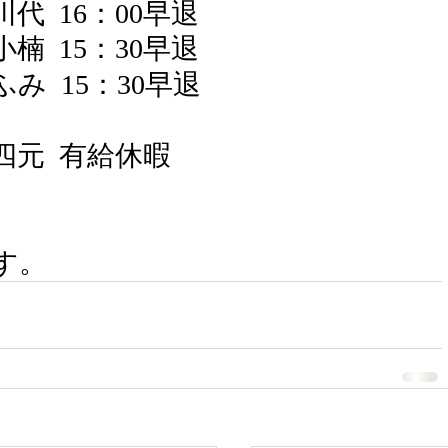
代  16：00早退
楠  15：30早退
み  15：30早退
四元  有給休暇
す。