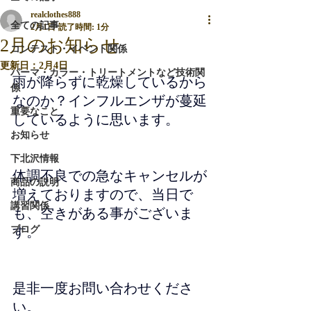
realclothes888
全ての記事
2月1日
読了時間: 1分
2月のお知らせ
コンテスト・イベント関係
更新日：
2月4日
パーマ・カラー・トリートメントなど技術関
雨が降らずに乾燥しているから
係
なのか？インフルエンザが蔓延
重要なこと
しているように思います。
お知らせ
下北沢情報
体調不良での急なキャンセルが
商品の説明
増えておりますので、当日で
講習関係
も、空きがある事がございま
ブログ
す。
是非一度お問い合わせくださ
い。