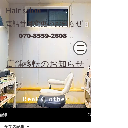
​Hair salon
電話番号変更のお知らせ
070-8559-2608
エフィラージュカット
​店舗移転のお知らせ
Real Clothes
記事
全ての記事