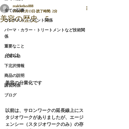
realclothes888
全ての記事
2014年2月13日
読了時間: 2分
美容の歴史 5
コンテスト・イベント関係
パーマ・カラー・トリートメントなど技術関
係
重要なこと
それは、
お知らせ
下北沢情報
商品の説明
美容の分業化です　
講習関係
ブログ
以前は、サロンワークの延長線上にス
タジオワークがありましたが、エージ
ェンシー（スタジオワークのみ）の存