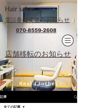
​Hair salon
電話番号変更のお知らせ
070-8559-2608
エフィラージュカット
​店舗移転のお知らせ
Real Clothes
記事
全ての記事