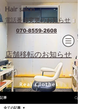
​Hair salon
電話番号変更のお知らせ
070-8559-2608
エフィラージュカット
​店舗移転のお知らせ
Real Clothes
記事
全ての記事