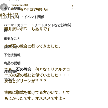
realclothes888
全ての記事
2014年6月25日
読了時間: 1分
軽井沢
コンテスト・イベント関係
パーマ・カラー・トリートメントなど技術関
軽井沢レポ♡　ちありです 
係
重要なこと
まず石の教会に行ってきました。 
お知らせ
下北沢情報
商品の説明
でも、
石の教会
　何となくリアルクロ
講習関係
ーズの店の感じと似ていました・・・
ブログ
灰色とグリーンが？？？ 
実際に挙式を挙げてる方がいて、とて
もよかったです。オススメですよ～ 