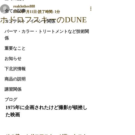
realclothes888
全ての記事
2014年7月11日
読了時間: 1分
ホドロフスキーのDUNE
コンテスト・イベント関係
パーマ・カラー・トリートメントなど技術関
係
重要なこと
お知らせ
下北沢情報
商品の説明
講習関係
ブログ
1975年に企画されたけど撮影が頓挫し
た映画