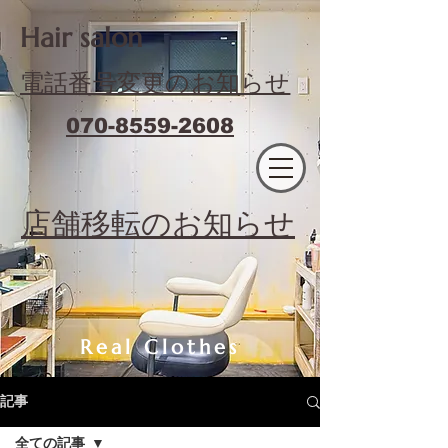
​Hair salon
電話番号変更のお知らせ
070-8559-2608
エフィラージュカット
​店舗移転のお知らせ
Real Clothes
記事
全ての記事