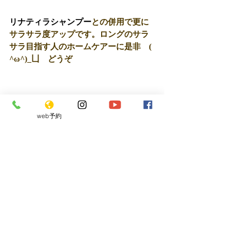
リナティラシャンプー
との併用で更に
サラサラ度アップです。ロングのサラ
サラ目指す人のホームケアーに是非　( 
^ω^)_凵　どうぞ 
web予約
最新記事
すべて表示