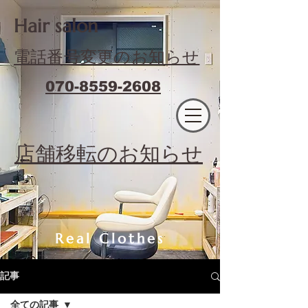
​Hair salon
電話番号変更のお知らせ
070-8559-2608
エフィラージュカット
​店舗移転のお知らせ
Real Clothes
記事
全ての記事