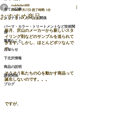
realclothes888
全ての記事
2014年7月27日
読了時間: 1分
おすすめ商品
コンテスト・イベント関係
パーマ・カラー・トリートメントなど技術関
毎月、沢山のメーカーから新しいスタ
係
イリング剤などのサンプルを送られて
重要なこと
きます。しかし、ほとんどボツなんで
す。 
お知らせ
下北沢情報
商品の説明
そうそう私たちの心を動かす商品って
講習関係
誕生しないのです。。。
ブログ
ですが、 