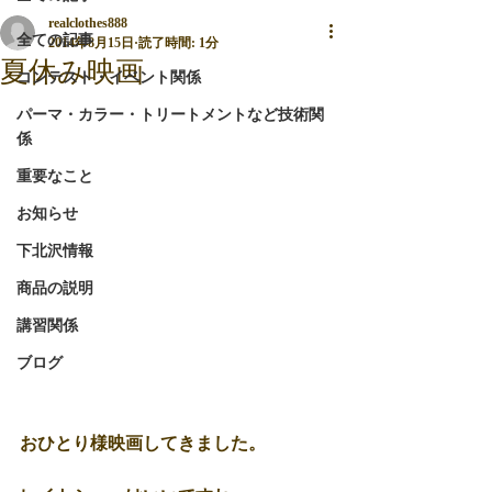
realclothes888
全ての記事
2014年8月15日
読了時間: 1分
夏休み映画
コンテスト・イベント関係
パーマ・カラー・トリートメントなど技術関
係
重要なこと
お知らせ
下北沢情報
商品の説明
講習関係
ブログ
おひとり様映画してきました。 