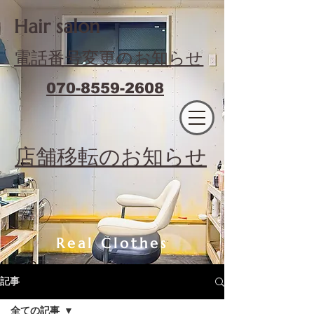
​Hair salon
電話番号変更のお知らせ
070-8559-2608
エフィラージュカット
​店舗移転のお知らせ
Real Clothes
記事
全ての記事