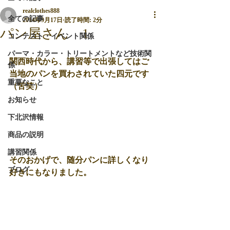
realclothes888
全ての記事
2014年9月17日
読了時間: 2分
パン屋さん 1
コンテスト・イベント関係
パーマ・カラー・トリートメントなど技術関
関西時代から、講習等で出張してはご
係
当地のパンを買わされていた四元です
重要なこと
（苦笑） 
お知らせ
下北沢情報
商品の説明
講習関係
そのおかげで、随分パンに詳しくなり
ブログ
好きにもなりました。 