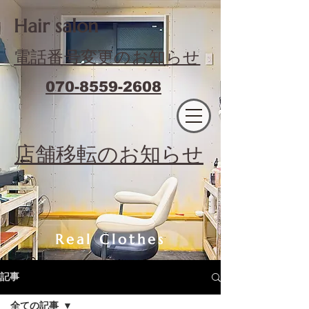
​Hair salon
電話番号変更のお知らせ
070-8559-2608
エフィラージュカット
​店舗移転のお知らせ
Real Clothes
記事
全ての記事