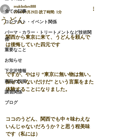
realclothes888
全ての記事
2014年9月29日
読了時間: 1分
うどん
コンテスト・イベント関係
パーマ・カラー・トリートメントなど技術関
関西から東京に来て、うどんを頼んで
係
は後悔していた四元です 
重要なこと
お知らせ
下北沢情報
ですが、やはり “東京に無い物は無い。
商品の説明
探せていないだけだ” という言葉をまた
体験することになりました。 
講習関係
ブログ
ココのうどん、関西でも中々味わえな
いんじゃないだろうか？と思う程美味
です（私には） 