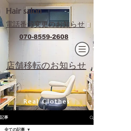
​Hair salon
電話番号変更のお知らせ
070-8559-2608
エフィラージュカット
​店舗移転のお知らせ
Real Clothes
記事
全ての記事