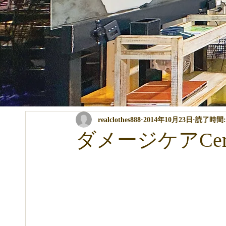
全ての記事
コンテスト・イベント関係
パーマ・カラー・ト
realclothes888
2014年10月23日
読了時間:
商品の説明
講習関係
ブログ
ダメージケアCer