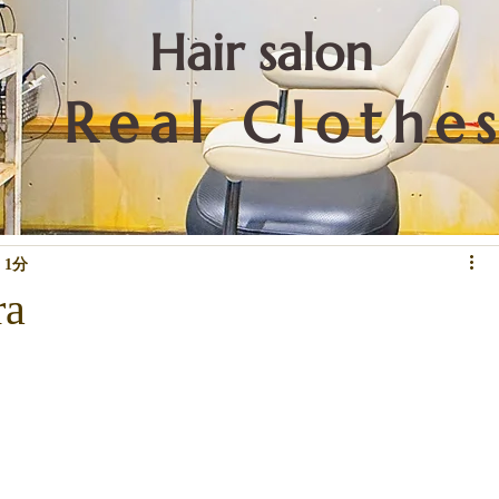
​Hair salon
Real Clothe
リートメントなど技術関係
重要なこと
お知らせ
下北沢情報
 1分
a