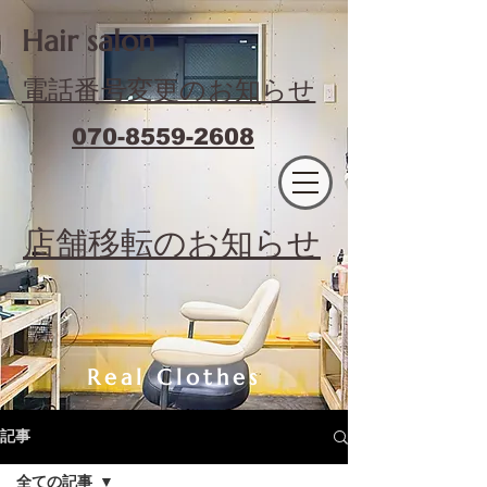
​Hair salon
電話番号変更のお知らせ
070-8559-2608
エフィラージュカット
​店舗移転のお知らせ
Real Clothes
記事
全ての記事