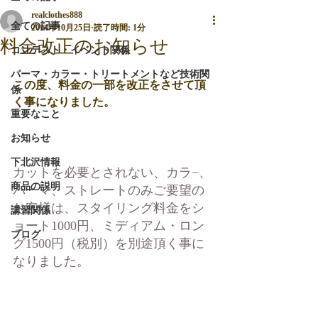
realclothes888
全ての記事
2014年10月25日
読了時間: 1分
料金改正のお知らせ
コンテスト・イベント関係
パーマ・カラー・トリートメントなど技術関
この度、料金の一部を改正をさせて頂
係
く事になりました。 
重要なこと
お知らせ
下北沢情報
カットを必要とされない、カラ−、
商品の説明
パーマ、ストレートのみご要望の
お客様は、スタイリング料金をシ
講習関係
ョート1000円、ミディアム・ロン
ブログ
グ1500円（税別）を別途頂く事に
なりました。