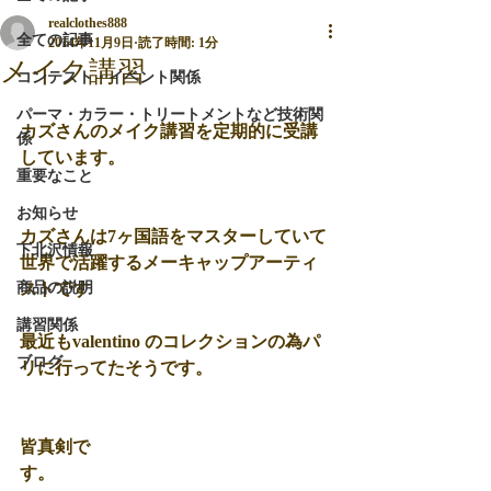
realclothes888
全ての記事
2014年11月9日
読了時間: 1分
メイク講習
コンテスト・イベント関係
パーマ・カラー・トリートメントなど技術関
カズさんのメイク講習を定期的に受講
係
しています。 
重要なこと
お知らせ
カズさんは7ヶ国語をマスターしていて
下北沢情報
世界で活躍するメーキャップアーティ
商品の説明
ストです 
講習関係
最近もvalentino のコレクションの為パ
ブログ
リに行ってたそうです。 
皆真剣で
す。　　　　　　　　　　　　　　　