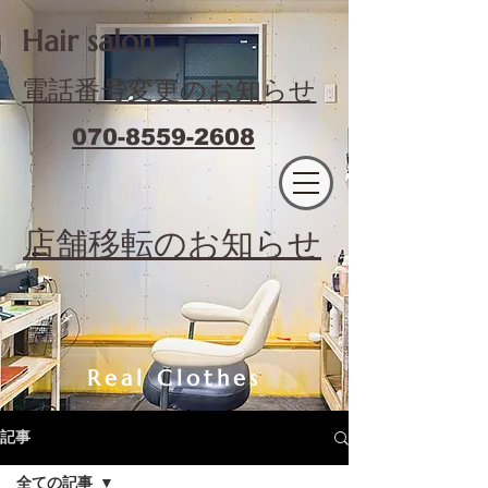
​Hair salon
電話番号変更のお知らせ
070-8559-2608
エフィラージュカット
​店舗移転のお知らせ
Real Clothes
記事
全ての記事