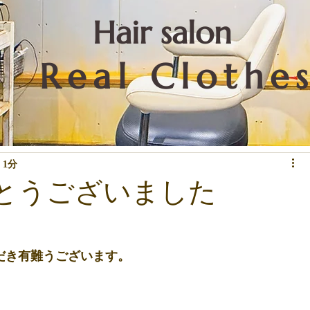
​Hair salon
Real Clothe
リートメントなど技術関係
重要なこと
お知らせ
下北沢情報
 1分
とうございました
だき有難うございます。 