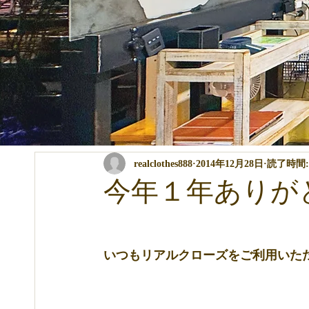
全ての記事
コンテスト・イベント関係
パーマ・カラー・ト
realclothes888
2014年12月28日
読了時間:
商品の説明
講習関係
ブログ
今年１年ありが
いつもリアルクローズをご利用いた