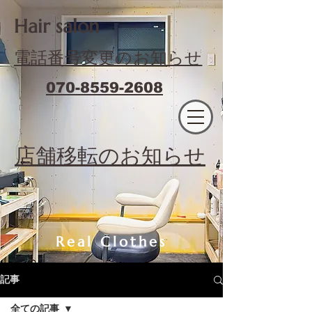
​Hair salon
電話番号変更のお知らせ
070-8559-2608
エフィラージュカット
​店舗移転のお知らせ
Real Clothes
記事
全ての記事