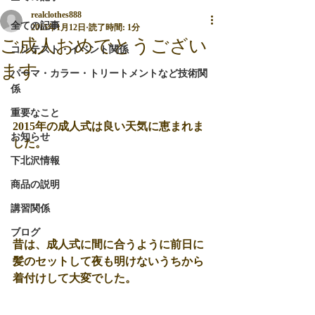
realclothes888
全ての記事
2015年1月12日
読了時間: 1分
ご成人おめでとうござい
コンテスト・イベント関係
ます
パーマ・カラー・トリートメントなど技術関
係
重要なこと
2015年の成人式は良い天気に恵まれま
お知らせ
した。 
下北沢情報
商品の説明
講習関係
ブログ
昔は、成人式に間に合うように前日に
髪のセットして夜も明けないうちから
着付けして大変でした。 