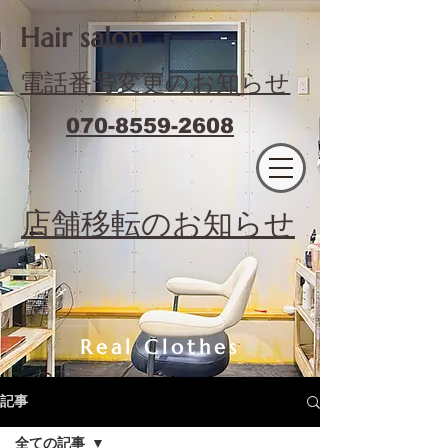
​Hair salon
電話番号変更のお知らせ
070-8559-2608
エフィラージュカット
​店舗移転のお知らせ
Real Clothes
記事
全ての記事