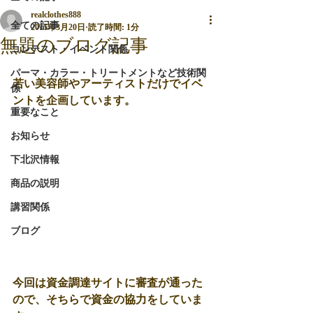
realclothes888
全ての記事
2015年3月20日
読了時間: 1分
無題のブログ記事
コンテスト・イベント関係
パーマ・カラー・トリートメントなど技術関
若い美容師やアーティストだけでイベ
係
ントを企画しています。 
重要なこと
お知らせ
下北沢情報
商品の説明
講習関係
ブログ
今回は資金調達サイトに審査が通った
ので、そちらで資金の協力をしていま