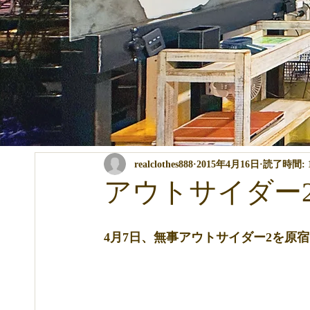
全ての記事
コンテスト・イベント関係
パーマ・カラー・ト
realclothes888
2015年4月16日
読了時間: 
商品の説明
講習関係
ブログ
アウトサイダー
4月7日、無事アウトサイダー2を原