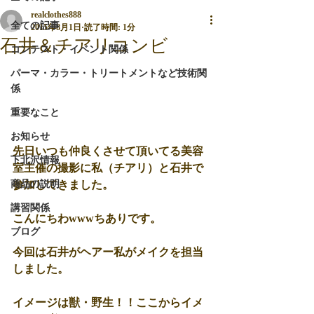
realclothes888
全ての記事
2015年8月1日
読了時間: 1分
石井＆チアリコンビ
コンテスト・イベント関係
パーマ・カラー・トリートメントなど技術関
係
重要なこと
お知らせ
先日いつも仲良くさせて頂いてる美容
下北沢情報
室主催の撮影に私（チアリ）と石井で
商品の説明
参加してきました。 
講習関係
こんにちわwwwちありです。 
ブログ
今回は石井がヘアー私がメイクを担当
しました。 
イメージは獣・野生！！ここからイメ