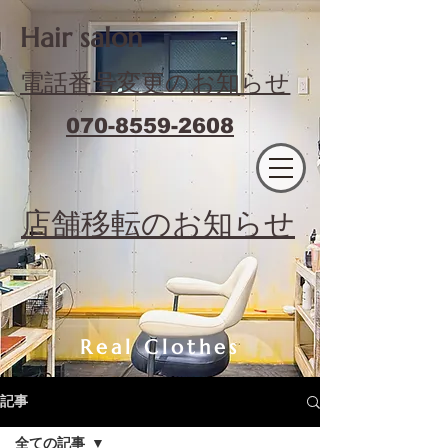
​Hair salon
電話番号変更のお知らせ
070-8559-2608
エフィラージュカット
​店舗移転のお知らせ
Real Clothes
記事
全ての記事