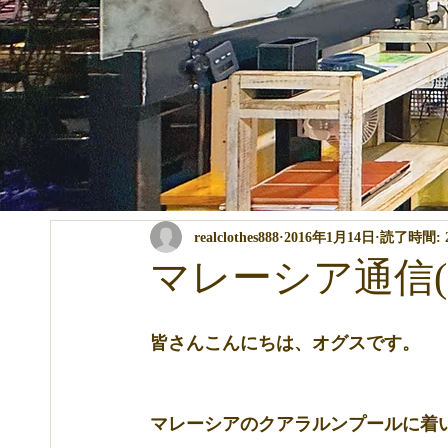
全ての記事
コンテスト・イベント関係
パーマ・カラー・ト
realclothes888
2016年1月14日
読了時間: 
商品の説明
講習関係
ブログ
マレーシア通信(
皆さんこんにちは、オグスです。
マレーシアのクアラルンプールに着