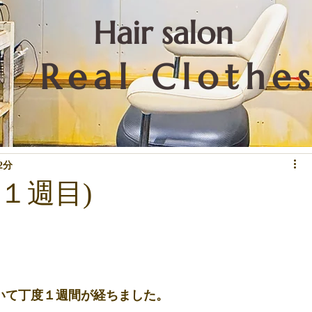
​Hair salon
Real Clothe
リートメントなど技術関係
重要なこと
お知らせ
下北沢情報
2分
１週目)
いて丁度１週間が経ちました。