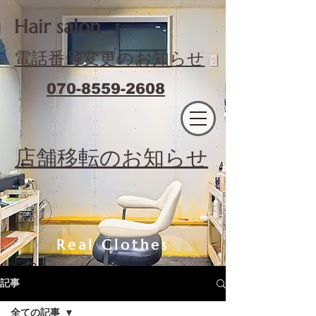
​Hair salon
電話番号変更のお知らせ
070-8559-2608
エフィラージュカット
​店舗移転のお知らせ
Real Clothes
記事
全ての記事