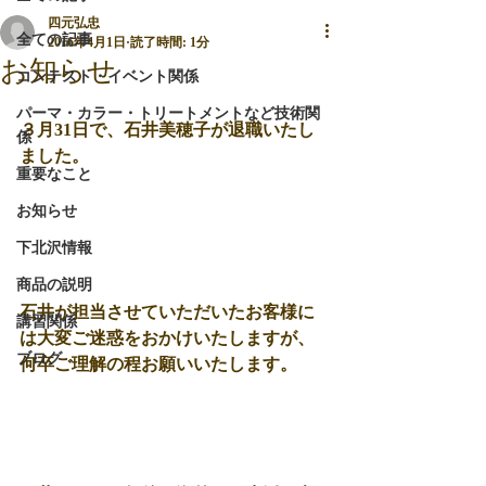
四元弘忠
全ての記事
2016年4月1日
読了時間: 1分
お知らせ
コンテスト・イベント関係
パーマ・カラー・トリートメントなど技術関
３月31日で、石井美穂子が退職いたし
係
ました。
重要なこと
お知らせ
下北沢情報
商品の説明
石井が担当させていただいたお客様に
講習関係
は大変ご迷惑をおかけいたしますが、
ブログ
何卒ご理解の程お願いいたします。