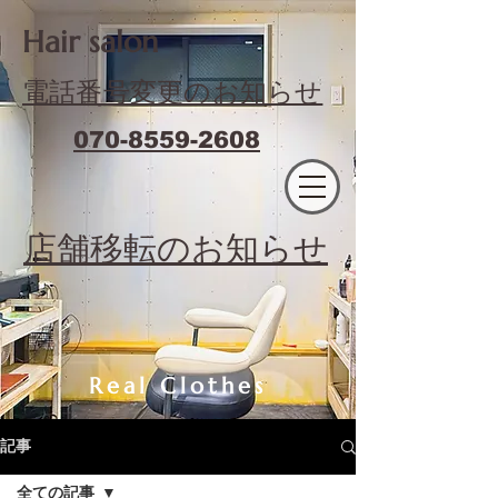
​Hair salon
電話番号変更のお知らせ
070-8559-2608
エフィラージュカット
​店舗移転のお知らせ
Real Clothes
記事
全ての記事