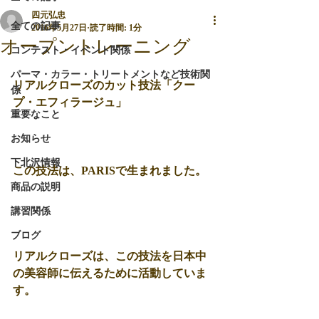
四元弘忠
全ての記事
2016年5月27日
読了時間: 1分
オープントレーニング
コンテスト・イベント関係
パーマ・カラー・トリートメントなど技術関
リアルクローズのカット技法「クー
係
プ・エフィラージュ」
重要なこと
お知らせ
下北沢情報
この技法は、PARISで生まれました。
商品の説明
講習関係
ブログ
リアルクローズは、この技法を日本中
の美容師に伝えるために活動していま
す。