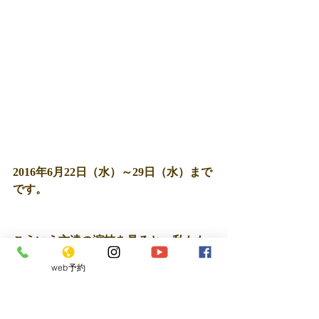
2016年6月22日（水）～29日（水）まで
です。
こういう方達の演技を見ると、私もも
っと技術を磨かないといかんなぁ〜と
web予約
思うのです。。。
下北沢情報