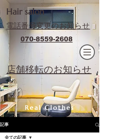
​Hair salon
電話番号変更のお知らせ
070-8559-2608
エフィラージュカット
​店舗移転のお知らせ
Real Clothes
記事
全ての記事