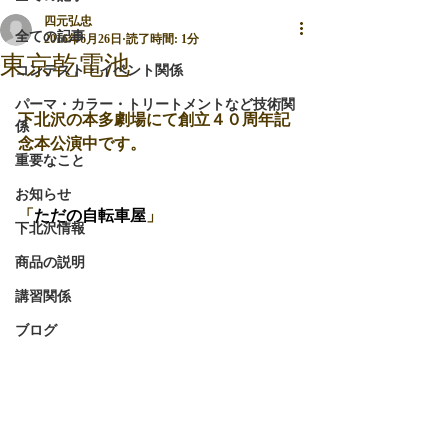
四元弘忠
全ての記事
2016年6月26日
読了時間: 1分
東京乾電池
コンテスト・イベント関係
パーマ・カラー・トリートメントなど技術関
下北沢の本多劇場にて創立４０周年記
係
念本公演中です。
重要なこと
お知らせ
「
ただの自転車屋
」
下北沢情報
商品の説明
講習関係
ブログ