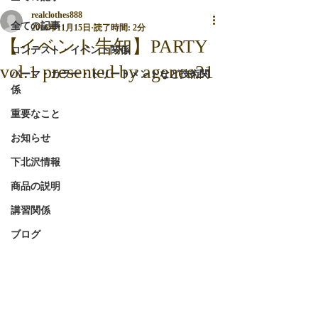
realclothes888
全ての記事
2016年11月15日
読了時間: 2分
【イベント告知】PARTY
コンテスト・イベント関係
vol.1 presented by agence21
パーマ・カラー・トリートメントなど技術関
係
重要なこと
お知らせ
下北沢情報
商品の説明
講習関係
ブログ