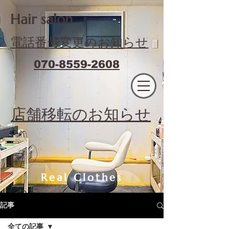
​Hair salon
電話番号変更のお知らせ
070-8559-2608
エフィラージュカット
​店舗移転のお知らせ
Real Clothes
記事
全ての記事