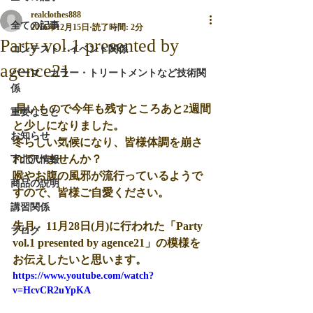
realclothes888
全ての記事
2016年12月15日
読了時間: 2分
Party vol.1 presented by
コンテスト・イベント関係
agence21
パーマ・カラー・トリートメントなど技術関
係
 早いもので今年も残すところあと2週間
重要なこと
と少しになりました。
お知らせ
冬らしい気候になり、皆様体調を崩さ
れていませんか？
下北沢情報
喉やお腹の風邪が流行っているようで
商品の説明
すので、皆様ご自愛ください。
講習関係
先月、11月28日(月)に行われた「Party 
ブログ
vol.1 presented by agence21」の模様を
お伝えしたいと思います。
https://www.youtube.com/watch?
v=HcvCR2uYpKA