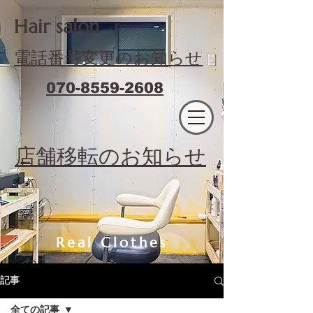
​Hair salon
電話番号変更のお知らせ
070-8559-2608
エフィラージュカット
​店舗移転のお知らせ
Real Clothes
記事
全ての記事