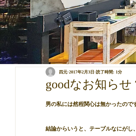
全ての記事
コンテスト・イベント関係
パーマ・カラー・ト
四元
2017年2月3日
読了時間: 1分
商品の説明
講習関係
ブログ
goodなお知らせ
男の私には然程関心は無かったので
結論からいうと、テーブルなにがし