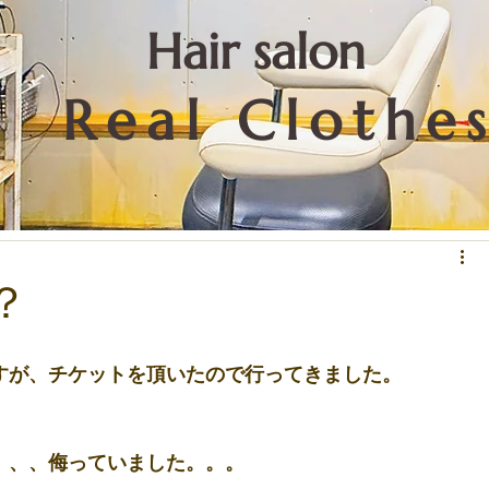
​Hair salon
Real Clothe
リートメントなど技術関係
重要なこと
お知らせ
下北沢情報
？
すが、チケットを頂いたので行ってきました。
、、、侮っていました。。。