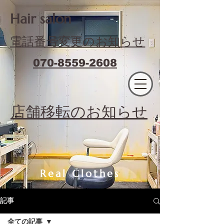
​Hair salon
電話番号変更のお知らせ
070-8559-2608
エフィラージュカット
​店舗移転のお知らせ
Real Clothes
記事
全ての記事