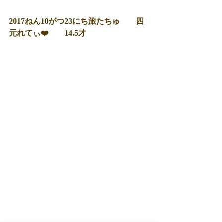
2017ねん10がつ23にち旅たちゅ　　四
元れてぃ❤️　　14.5才　