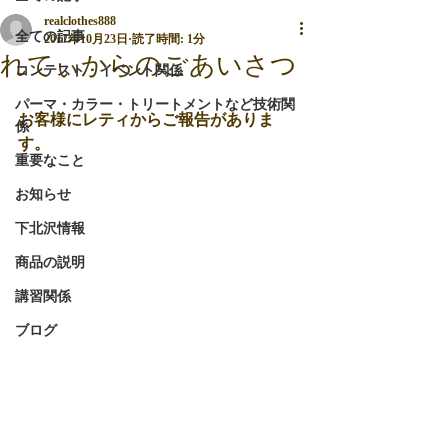
realclothes888
全ての記事
2017年10月23日
読了時間: 1分
れてぃからのごあいさつ
コンテスト・イベント関係
パーマ・カラー・トリートメントなど技術関
お客様にレティからご報告がありま
係
す。
重要なこと
お知らせ
下北沢情報
商品の説明
講習関係
ブログ