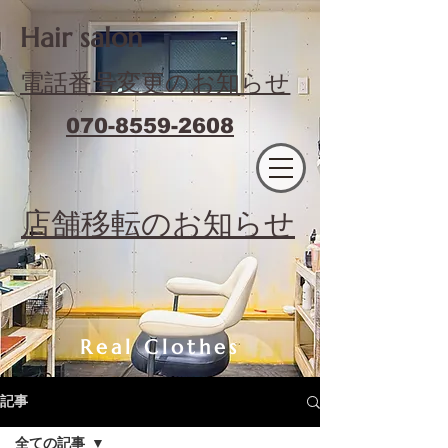
​Hair salon
電話番号変更のお知らせ
070-8559-2608
エフィラージュカット
​店舗移転のお知らせ
Real Clothes
記事
全ての記事