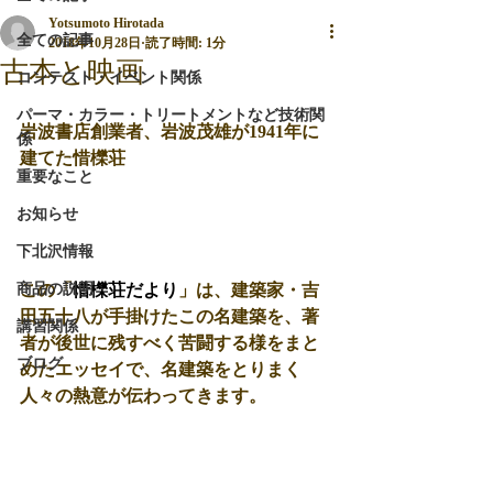
Yotsumoto Hirotada
全ての記事
2018年10月28日
読了時間: 1分
古本と映画
コンテスト・イベント関係
パーマ・カラー・トリートメントなど技術関
岩波書店創業者、岩波茂雄が1941年に
係
建てた惜櫟荘
重要なこと
お知らせ
下北沢情報
商品の説明
この「
惜櫟荘だより
」は、建築家・吉
田五十八が手掛けたこの名建築を、著
講習関係
者が後世に残すべく苦闘する様をまと
ブログ
めたエッセイで、名建築をとりまく
人々の熱意が伝わってきます。