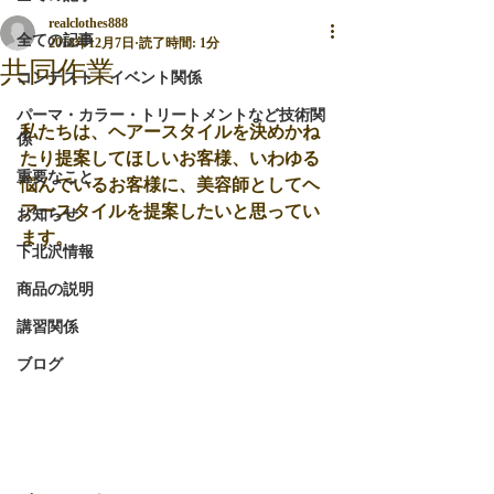
realclothes888
全ての記事
2018年12月7日
読了時間: 1分
共同作業
コンテスト・イベント関係
パーマ・カラー・トリートメントなど技術関
私たちは、ヘアースタイルを決めかね
係
たり提案してほしいお客様、いわゆる
重要なこと
悩んでいるお客様に、美容師としてヘ
アースタイルを提案したいと思ってい
お知らせ
ます。
下北沢情報
商品の説明
講習関係
ブログ