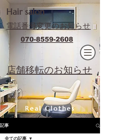
​Hair salon
電話番号変更のお知らせ
070-8559-2608
エフィラージュカット
​店舗移転のお知らせ
Real Clothes
記事
全ての記事