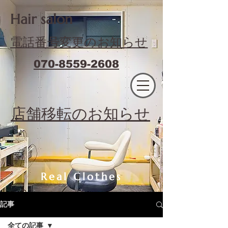
​Hair salon
電話番号変更のお知らせ
070-8559-2608
エフィラージュカット
​店舗移転のお知らせ
Real Clothes
記事
全ての記事