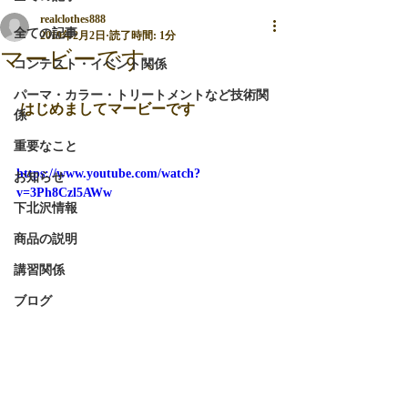
realclothes888
全ての記事
2019年2月2日
読了時間: 1分
マービーです。
コンテスト・イベント関係
パーマ・カラー・トリートメントなど技術関
 はじめましてマービーです
係
重要なこと
https://www.youtube.com/watch?
お知らせ
v=3Ph8Czl5AWw
下北沢情報
商品の説明
講習関係
ブログ