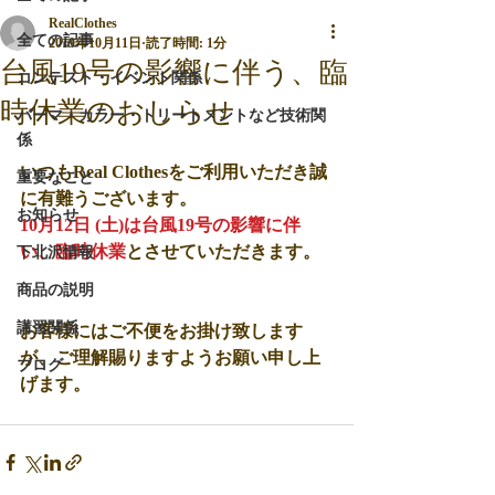
RealClothes
全ての記事
2019年10月11日
読了時間: 1分
台風19号の影響に伴う、臨
コンテスト・イベント関係
時休業のおしらせ
パーマ・カラー・トリートメントなど技術関
係
いつもReal Clothesをご利用いただき誠
重要なこと
に有難うございます。
お知らせ
10月12日 (土)は台風19号の影響に伴
い、臨時休業
とさせていただきます。
下北沢情報
商品の説明
講習関係
お客様にはご不便をお掛け致します
が、ご理解賜りますようお願い申し上
ブログ
げます。