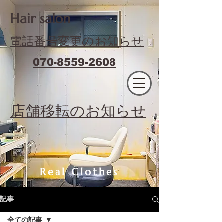
​Hair salon
電話番号変更のお知らせ
070-8559-2608
エフィラージュカット
​店舗移転のお知らせ
Real Clothes
記事
全ての記事