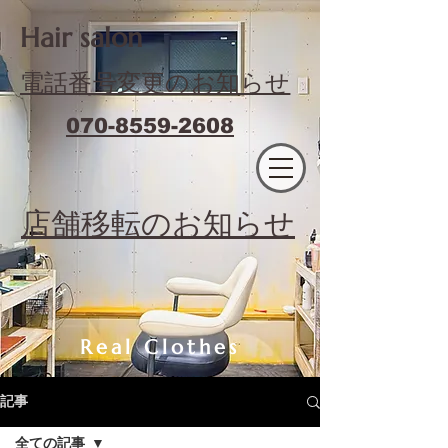
​Hair salon
電話番号変更のお知らせ
070-8559-2608
エフィラージュカット
​店舗移転のお知らせ
Real Clothes
記事
全ての記事