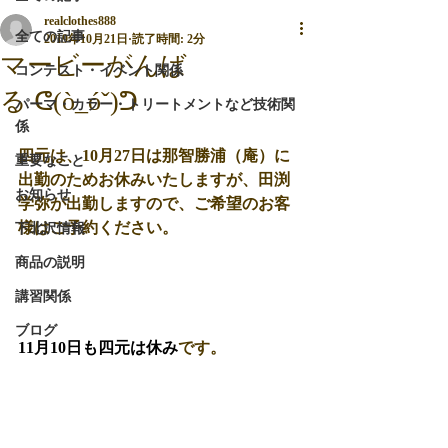
realclothes888
全ての記事
2019年10月21日
読了時間: 2分
マービーがんば
コンテスト・イベント関係
る ᕦ(ò_óˇ)ᕤ
パーマ・カラー・トリートメントなど技術関
係
四元は、10月27日は那智勝浦（庵）に
重要なこと
出勤のためお休みいたしますが、田渕
お知らせ
学弥が出勤しますので、ご希望のお客
様はご予約ください。
下北沢情報
商品の説明
講習関係
ブログ
11月10日も四元は休み
です。