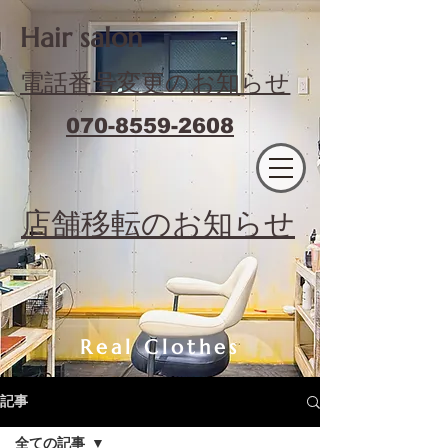
​Hair salon
電話番号変更のお知らせ
070-8559-2608
エフィラージュカット
​店舗移転のお知らせ
Real Clothes
記事
全ての記事