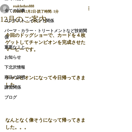
realclothes888
全ての記事
2019年12月2日
読了時間: 1分
12月のご案内
コンテスト・イベント関係
パーマ・カラー・トリートメントなど技術関
今回のドッグショーで、カードを４枚
係
ゲットしてチャンピオンを完成させた
重要なこと
マービーです。
お知らせ
下北沢情報
商品の説明
チャンピオンになって今日帰ってきま
した。
講習関係
ブログ
なんとなく偉そうになって帰ってきま
した。。。