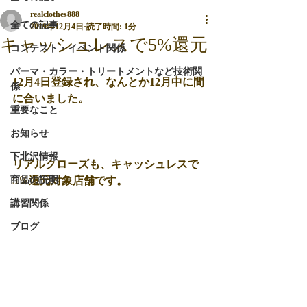
realclothes888
全ての記事
2019年12月4日
読了時間: 1分
キャッシュレスで5%還元
コンテスト・イベント関係
パーマ・カラー・トリートメントなど技術関
12月4日登録され、なんとか12月中に間
係
に合いました。
重要なこと
お知らせ
下北沢情報
リアルクローズも、キャッシュレスで
商品の説明
5％還元対象店舗です。
講習関係
ブログ