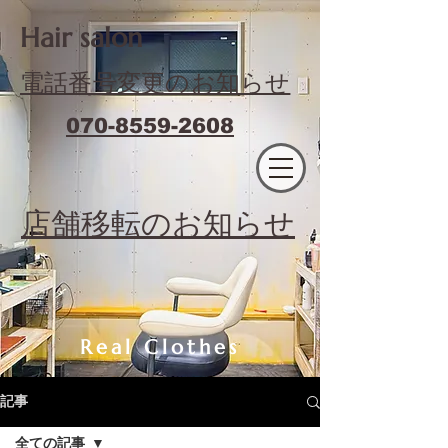
​Hair salon
電話番号変更のお知らせ
070-8559-2608
エフィラージュカット
​店舗移転のお知らせ
Real Clothes
記事
全ての記事