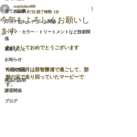
realclothes888
全ての記事
2020年1月7日
読了時間: 1分
今年もよろしくお願いし
コンテスト・イベント関係
ます
パーマ・カラー・トリートメントなど技術関
係
あけましておめでとうございます
重要なこと
お知らせ
今年の正月は那智勝浦で過ごして、那
下北沢情報
智の浜で走り回っていたマービーで
商品の説明
す。
講習関係
ブログ