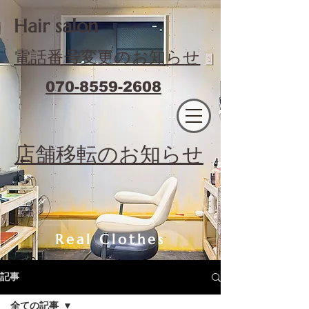
​Hair salon
電話番号変更のお知らせ
070-8559-2608
エフィラージュカット
​店舗移転のお知らせ
Real Clothes
記事
全ての記事