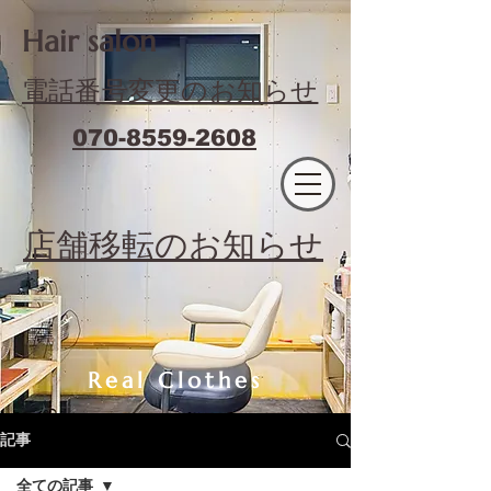
​Hair salon
電話番号変更のお知らせ
070-8559-2608
エフィラージュカット
​店舗移転のお知らせ
Real Clothes
記事
全ての記事