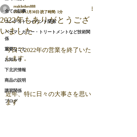
realclothes888
全ての記事
2022年12月30日
読了時間: 1分
2022年もありがとうござ
コンテスト・イベント関係
いました
パーマ・カラー・トリートメントなど技術関
係
今日で2022年の営業を終了いた
重要なこと
します。
お知らせ
下北沢情報
商品の説明
講習関係
近年、特に日々の大事さを思い
ブログ
ます