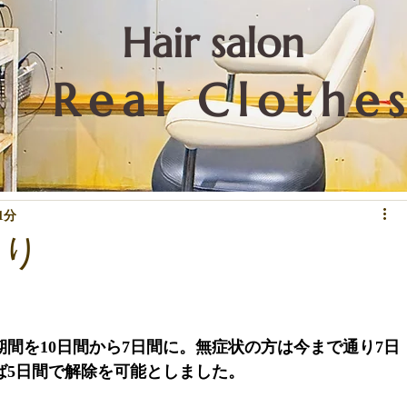
​Hair salon
Real Clothe
リートメントなど技術関係
重要なこと
お知らせ
下北沢情報
1分
より
間を10日間から7日間に。無症状の方は今まで通り7日
ば5日間で解除を可能としました。