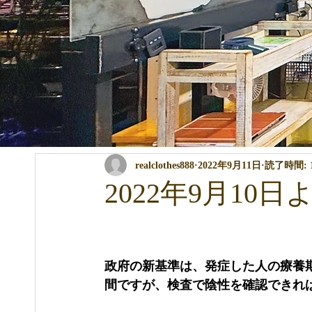
全ての記事
コンテスト・イベント関係
パーマ・カラー・ト
realclothes888
2022年9月11日
読了時間: 
商品の説明
講習関係
ブログ
2022年9月10日
政府の新基準は、発症した人の療養期
間ですが、検査で陰性を確認できれ