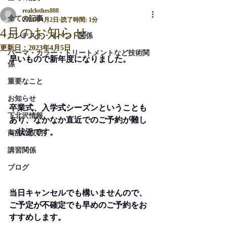
realclothes888
全ての記事
2023年4月2日
読了時間: 1分
4月のお知らせ
コンテスト・イベント関係
更新日：
2023年4月5日
パーマ・カラー・トリートメントなど技術関
早いもので新年度になりました。
係
重要なこと
お知らせ
卒業式、入学式シーズンということも
下北沢情報
あり、なかなか直近でのご予約が難し
い状況です。
商品の説明
講習関係
ブログ
当日キャンセルでも構いませんので、
ご予定が不確定でも早めのご予約をお
すすめします。