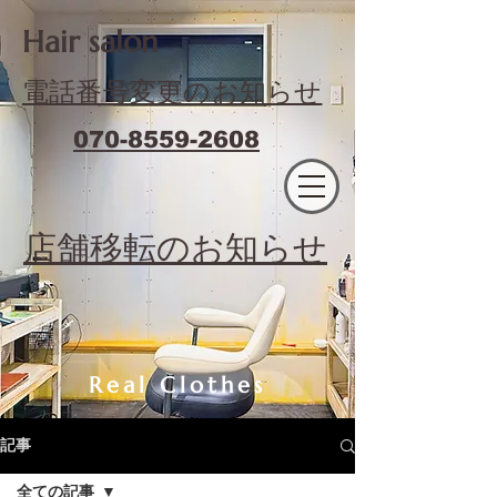
​Hair salon
電話番号変更のお知らせ
070-8559-2608
エフィラージュカット
​店舗移転のお知らせ
Real Clothes
記事
全ての記事