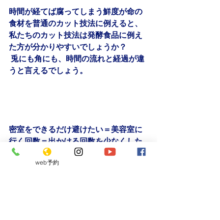
時間が経てば腐ってしまう鮮度が命の
食材を普通のカット技法に例えると、
私たちのカット技法は発酵食品に例え
た方が分かりやすいでしょうか？  
 兎にも角にも、時間の流れと経過が違
うと言えるでしょう。
密室をできるだけ避けたい＝美容室に
行く回数＝出かける回数を少なくした
い今のような時代がきてもお客様が楽
web予約
しめる美容師の技術習得