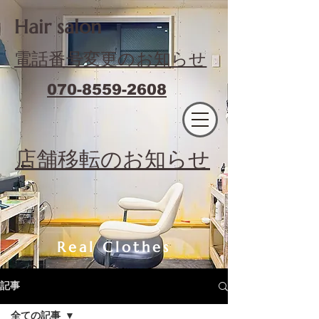
​Hair salon
電話番号変更のお知らせ
070-8559-2608
エフィラージュカット
​店舗移転のお知らせ
Real Clothes
記事
全ての記事