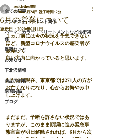
realclothes888
全ての記事
2020年5月24日
読了時間: 2分
6月の営業について
コンテスト・イベント関係
更新日：
2020年6月1日
パーマ・カラー・トリートメントなど技術関
１ヵ月前には今の状況を予想できない
係
ほど、新型コロナウイルスの感染者が
重要なこと
激減して
良い方向に向かっていると思います。
お知らせ
下北沢情報
ただ23日現在、東京都では271人の方が
商品の説明
お亡くなりになり、心からお悔やみ申
講習関係
し上げます。
ブログ
まだまだ、予断を許さない状況ではあ
りますが、このまま順調に進み緊急事
態宣言が明日解除されれば、6月から次