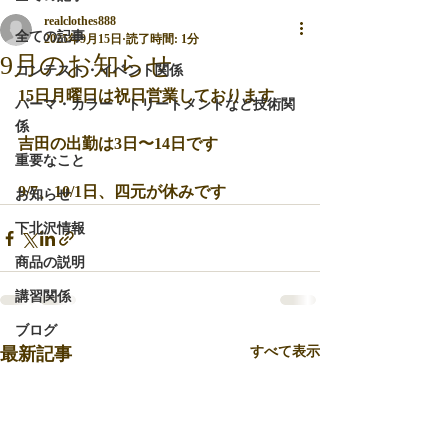
realclothes888
全ての記事
2025年9月15日
読了時間: 1分
9月のお知らせ
コンテスト・イベント関係
15日月曜日は祝日営業しております
パーマ・カラー・トリートメントなど技術関
係
吉田の出勤は3日〜14日です
重要なこと
9/7、10/1日、四元が休みです
お知らせ
下北沢情報
商品の説明
講習関係
ブログ
最新記事
すべて表示