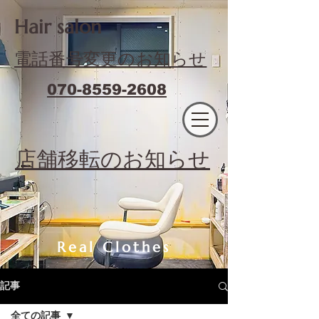
​Hair salon
電話番号変更のお知らせ
070-8559-2608
エフィラージュカット
​店舗移転のお知らせ
Real Clothes
記事
全ての記事