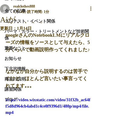
realclothes888
全ての記事
1月14日
読了時間: 1分
Aiが、、、。
コンテスト・イベント関係
更新日：
1月14日
パーマ・カラー・トリートメントなど技術関
googleさんのNotebookLMにリアルクロ
係
ーズの情報をソースとして与えたら、5
重要なこと
分くらいで動画説明作ってくれました♪
お知らせ
下北沢情報
なかなか自分から説明するのは苦手で
すけど、ほとんど言いたい事言ってく
商品の説明
れてます｡｡｡
講習関係
ブログ
https://video.wixstatic.com/video/31f32b_ac64f
f5d8d964cb4abd1c4ce0f9396d1/480p/mp4/file.
mp4