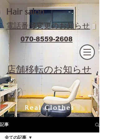
​Hair salon
電話番号変更のお知らせ
070-8559-2608
エフィラージュカット
​店舗移転のお知らせ
Real Clothes
記事
全ての記事