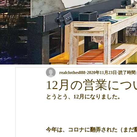
全ての記事
コンテスト・イベント関係
パーマ・カラー・ト
realclothes888
2020年11月23日
読了時間:
商品の説明
講習関係
ブログ
12月の営業につ
とうとう、12月になりました。
今年は、コロナに翻弄された（まだ