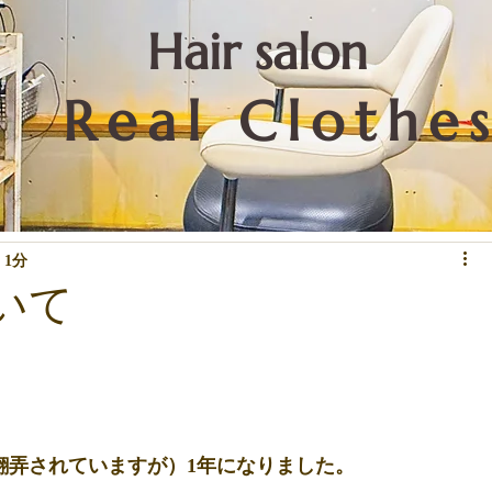
​Hair salon
Real Clothe
リートメントなど技術関係
重要なこと
お知らせ
下北沢情報
 1分
いて
翻弄されていますが）1年になりました。