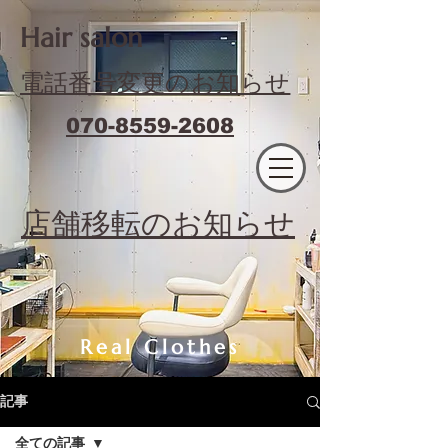
​Hair salon
電話番号変更のお知らせ
070-8559-2608
エフィラージュカット
​店舗移転のお知らせ
Real Clothes
記事
全ての記事