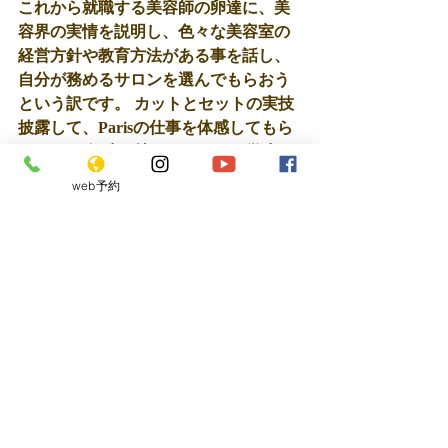
これから就職する美容師の卵達に、美
容界の実情を説明し、色々な美容室の
経営方針や教育方法がある事を話し、
自分が務めるサロンを選んでもらおう
という訳です。 カットとセットの実技
披露して、Parisの仕事を体感してもら
います。 興味を持ってもらえた学生さ
んには、Parisの営業方針を取り入れて
web予約
いる美容室に面接に行ってもらうなり
問い合わせるなり自主的に動いて欲し
いと思います。 
場所 福岡大村美容ファッション専門学
校 
時間 13時から15時頃まで 