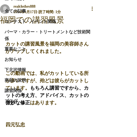
realclothes888
全ての記事
2014年6月17日
読了時間: 1分
福岡での講習風景
コンテスト・イベント関係
パーマ・カラー・トリートメントなど技術関
係
カットの講習風景を福岡の美容師さん
重要なこと
がアップしてくれました。 
お知らせ
下北沢情報
この動画では、私がカットしている所
商品の説明
が多いですが、殆どは彼らがカットし
ています。
もちろん講習ですから、カ
講習関係
ットの考え方、アドバイス、カットの
ブログ
微妙な修正
はあります。 
四元弘忠 