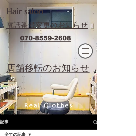
​Hair salon
電話番号変更のお知らせ
070-8559-2608
エフィラージュカット
​店舗移転のお知らせ
Real Clothes
記事
全ての記事