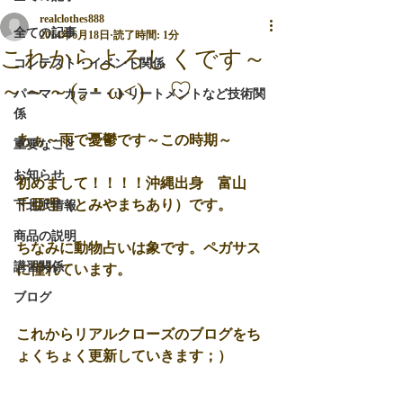
realclothes888
全ての記事
2014年6月18日
読了時間: 1分
これからよろしくです～
コンテスト・イベント関係
～～～(｡･ ω<)ゞ♡
パーマ・カラー・トリートメントなど技術関
係
あぁ～雨で憂鬱です～この時期～ 
重要なこと
お知らせ
初めまして！！！！沖縄出身　
富山　
千亜理
（とみやまちあり）です。 
下北沢情報
商品の説明
ちなみに動物占いは象です。
ペガサス
講習関係
に憧れています。 
ブログ
これからリアルクローズのブログをち
ょくちょく更新していきます；） 