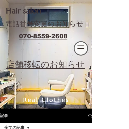
​Hair salon
電話番号変更のお知らせ
070-8559-2608
エフィラージュカット
​店舗移転のお知らせ
Real Clothes
記事
全ての記事