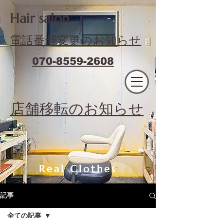
​Hair salon
電話番号変更のお知らせ
070-8559-2608
エフィラージュカット
​店舗移転のお知らせ
Real Clothes
記事
全ての記事