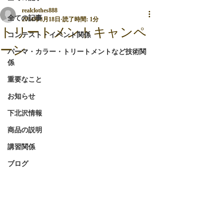
realclothes888
全ての記事
2014年8月18日
読了時間: 1分
トリートメントキャンペ
コンテスト・イベント関係
ーン
パーマ・カラー・トリートメントなど技術関
係
重要なこと
お知らせ
下北沢情報
商品の説明
講習関係
ブログ