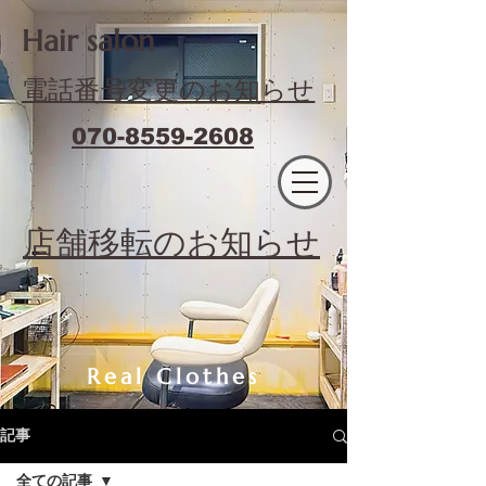
​Hair salon
電話番号変更のお知らせ
070-8559-2608
エフィラージュカット
​店舗移転のお知らせ
Real Clothes
記事
全ての記事