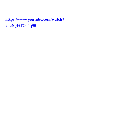
https://www.youtube.com/watch?
v=aNgGTOT-q90