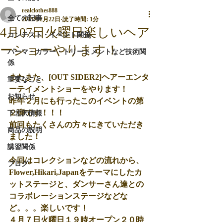
realclothes888
全ての記事
2015年2月22日
読了時間: 1分
4月07日火曜日楽しいヘア
コンテスト・イベント関係
ーショーやります！
パーマ・カラー・トリートメントなど技術関
係
またまた、[OUT SIDER2]ヘアーエンタ
重要なこと
ーテイメントショーをやります！
お知らせ
昨年２月にも行ったこのイベントの第
２弾です！！！
下北沢情報
前回もたくさんの方々にきていただき
商品の説明
ました！
講習関係
今回はコレクションなどの流れから、
ブログ
Flower,Hikari,Japanをテーマにしたカ
ットステージと、ダンサーさん達との
コラボレーションステージなどな
ど。。。楽しいです！
４月７日火曜日１９時オープン２０時