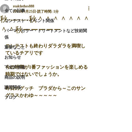
realclothes888
全ての記事
2015年9月25日
読了時間: 1分
秋--------秋＾＾＾＾＾＾＾
コンテスト・イベント関係
＾＾秋ーーーーー
パーマ・カラー・トリートメントなど技術関
係
コンテストも終わりダラダラを満喫し
重要なこと
ているチアリです 
お知らせ
今の時期が1番ファッションを楽しめる
下北沢情報
時期ではないでしょうか。 
商品の説明
講習関係
昨日のグッチ　プラダから～このサン
グラスかわゆ～～～～～ 
ブログ