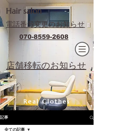
​Hair salon
電話番号変更のお知らせ
070-8559-2608
エフィラージュカット
​店舗移転のお知らせ
Real Clothes
記事
全ての記事